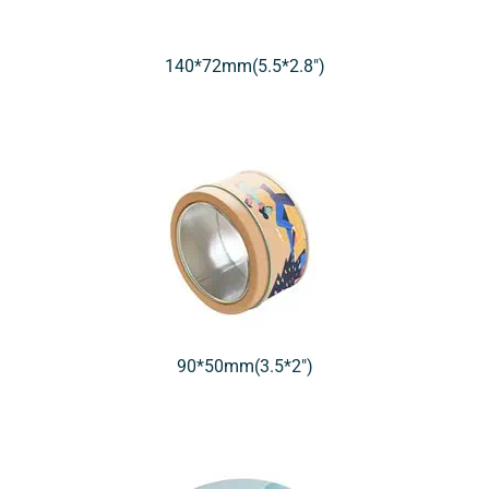
140*72mm(5.5*2.8″)
90*50mm(3.5*2″)