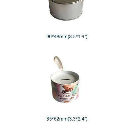
90*48mm(3.5*1.9″)
85*62mm(3.3*2.4″)