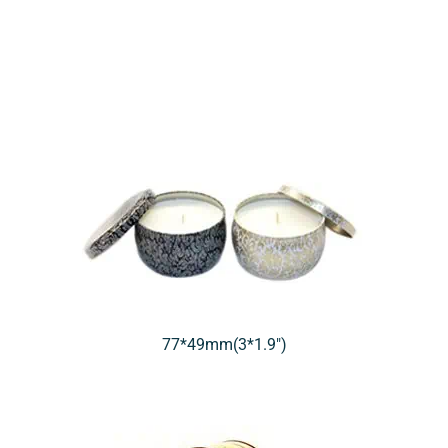
77*49mm(3*1.9″)