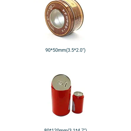
90*50mm(3.5*2.0″)
80*120mm(3.1*4.7″)