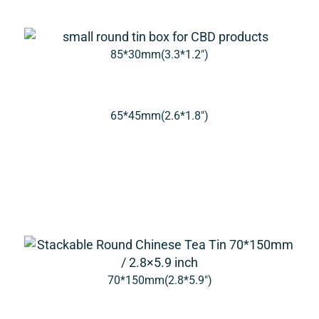
85*30mm(3.3*1.2″)
65*45mm(2.6*1.8″)
70*150mm(2.8*5.9″)