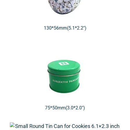
130*56mm(5.1*2.2″)
75*50mm(3.0*2.0″)