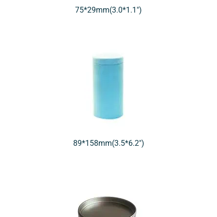
75*29mm(3.0*1.1″)
89*158mm(3.5*6.2″)